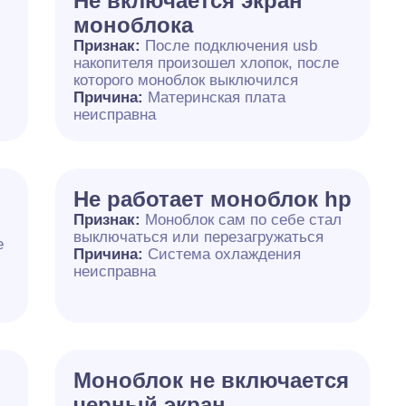
Не включается экран
моноблока
Признак:
После подключения usb
накопителя произошел хлопок, после
которого моноблок выключился
Причина:
Материнская плата
неисправна
Не работает моноблок hp
Признак:
Моноблок сам по себе стал
выключаться или перезагружаться
е
Причина:
Система охлаждения
неисправна
Моноблок не включается
черный экран