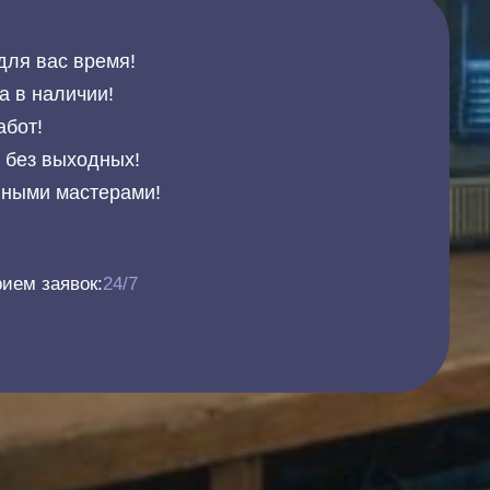
для вас время!
а в наличии!
абот!
и без выходных!
нными мастерами!
ием заявок:
24/7