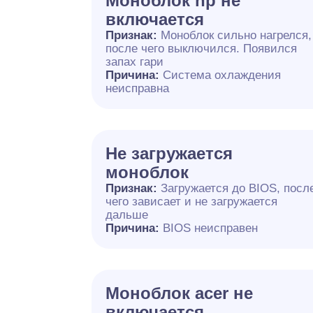
Моноблок hp не
включается
Признак:
Моноблок сильно нагрелся,
после чего выключился. Появился
запах гари
Причина:
Система охлаждения
неисправна
Не загружается
моноблок
Признак:
Загружается до BIOS, посл
чего зависает и не загружается
дальше
Причина:
BIOS неисправен
Моноблок acer не
включается