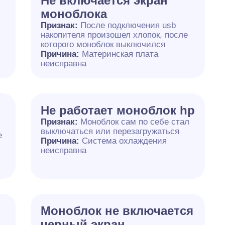
Не включается экран
моноблока
Признак:
После подключения usb
накопителя произошел хлопок, после
которого моноблок выключился
Причина:
Материнская плата
неисправна
Не работает моноблок hp
Признак:
Моноблок сам по себе стал
выключаться или перезагружаться
е
Причина:
Система охлаждения
неисправна
Моноблок не включается
черный экран