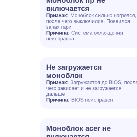
Моноблок hp не
включается
Признак:
Моноблок сильно нагрелся,
после чего выключился. Появился
запах гари
Причина:
Система охлаждения
неисправна
Не загружается
моноблок
Признак:
Загружается до BIOS, посл
чего зависает и не загружается
дальше
Причина:
BIOS неисправен
Моноблок acer не
включается