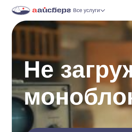
Все услуги
Не загру
монобло