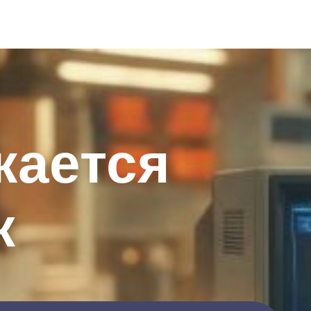
жается
к