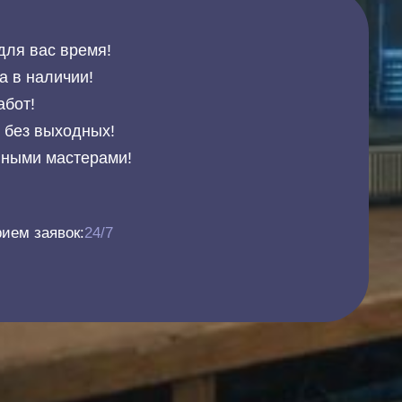
для вас время!
а в наличии!
абот!
и без выходных!
нными мастерами!
ием заявок:
24/7