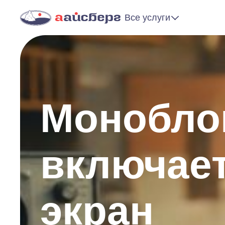
Все услуги
Монобло
включае
экран