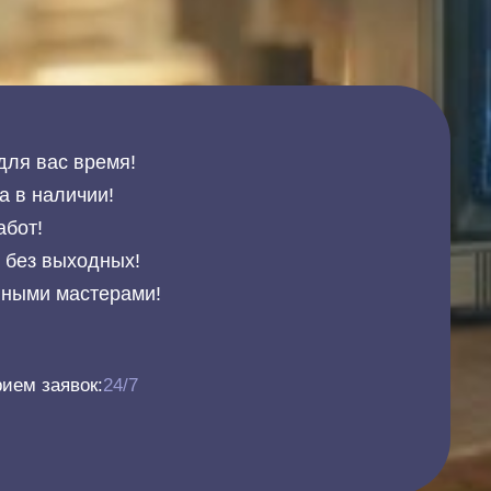
для вас время!
а в наличии!
абот!
и без выходных!
нными мастерами!
ием заявок:
24/7