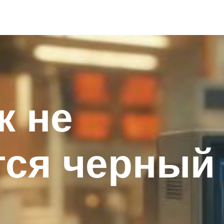
к не
тся черный