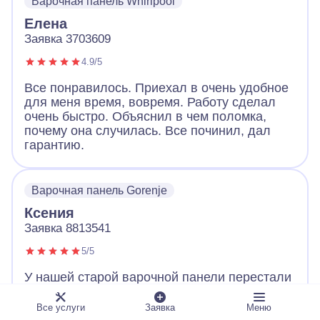
Варочная панель Whirlpool
Елена
Заявка 3703609
4.9/5
Все понравилось. Приехал в очень удобное
для меня время, вовремя. Работу сделал
очень быстро. Объяснил в чем поломка,
почему она случилась. Все починил, дал
гарантию.
Варочная панель Gorenje
Ксения
Заявка 8813541
5/5
У нашей старой варочной панели перестали
работать конфорки. Когда встал вопрос:
«Где искать мастера, чтобы обязательно
Все услуги
Заявка
Меню
выдал квитанцию о работе и цене?», то