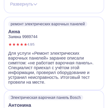
предупредил звонком, что скоро будет на
Развернуть
месте. По приходу надел сменную обувь,
что очень обрадовало! Посмотрел панель,
объяснил в чем дело. За короткое время
устранил неполадки, заменив детали.
ремонт электрических варочных панелей
Работа понравилась!
Анна
Заявка 9989744
4.8/5
Для услуги «Ремонт электрических
варочных панелей» заранее описали
симптом: «не работает варочная панель».
Специалист приехал с учётом этой
информации, проверил оборудование и
устранил неисправность. Итоговый тест
провели на месте.
Электрическая варочная панель Bosch
Антонина