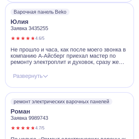
Варочная панель Beko
Юлия
Заявка 3435255
4.6/5
Не прошло и часа, как после моего звонка в
компанию А-Айсберг приехал мастер по
ремонту электроплит и духовок, сразу же
выявил проблему на нашей варочной
панели и на месте устранил ее. В дни
Развернуть
карантина, когда почти никто вокруг не
работает - это просто чудо! Будем
самоизолироваться с вкусной выпечкой.
Большое спасибо!
ремонт электрических варочных панелей
Роман
Заявка 9989743
4.7/5