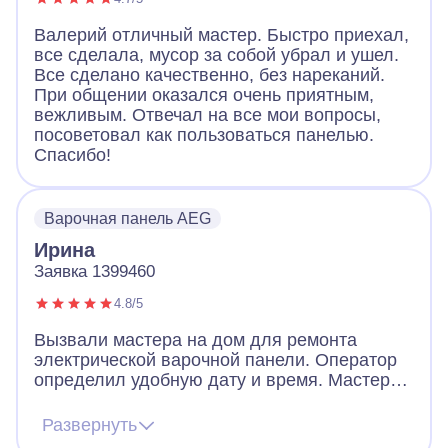
Валерий отличный мастер. Быстро приехал,
все сделала, мусор за собой убрал и ушел.
Все сделано качественно, без нареканий.
При общении оказался очень приятным,
вежливым. Отвечал на все мои вопросы,
посоветовал как пользоваться панелью.
Спасибо!
Варочная панель AEG
Ирина
Заявка 1399460
4.8/5
Вызвали мастера на дом для ремонта
электрической варочной панели. Оператор
определил удобную дату и время. Мастер
пришел очень вежливый, заранее
предупредил звонком, что скоро будет на
Развернуть
месте. По приходу надел сменную обувь,