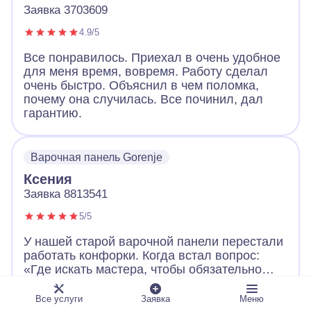
Заявка 3703609
4.9/5
Все понравилось. Приехал в очень удобное
для меня время, вовремя. Работу сделал
очень быстро. Объяснил в чем поломка,
почему она случилась. Все починил, дал
гарантию.
Варочная панель Gorenje
Ксения
Заявка 8813541
5/5
У нашей старой варочной панели перестали
работать конфорки. Когда встал вопрос:
«Где искать мастера, чтобы обязательно
выдал квитанцию о работе и цене?», то
вспомнили про давно висевший на
Развернуть
Все услуги
Заявка
Меню
холодильнике магнит с контактами «А-