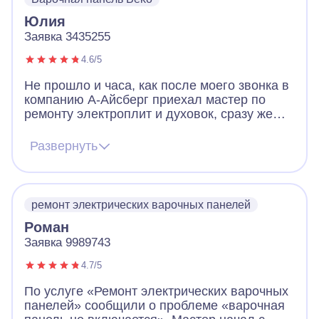
Юлия
Заявка 3435255
4.6/5
Не прошло и часа, как после моего звонка в
компанию А-Айсберг приехал мастер по
ремонту электроплит и духовок, сразу же
выявил проблему на нашей варочной
панели и на месте устранил ее. В дни
Развернуть
карантина, когда почти никто вокруг не
работает - это просто чудо! Будем
самоизолироваться с вкусной выпечкой.
Большое спасибо!
ремонт электрических варочных панелей
Роман
Заявка 9989743
4.7/5
По услуге «Ремонт электрических варочных
панелей» сообщили о проблеме «варочная