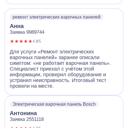
что очень обрадовало! Посмотрел панель,
объяснил в чем дело. За короткое время
устранил неполадки, заменив детали.
ремонт электрических варочных панелей
Работа понравилась!
Анна
Заявка 9989744
4.8/5
Для услуги «Ремонт электрических
варочных панелей» заранее описали
симптом: «не работает варочная панель».
Специалист приехал с учётом этой
информации, проверил оборудование и
устранил неисправность. Итоговый тест
провели на месте.
Электрическая варочная панель Bosch
Антонина
Заявка 2551118