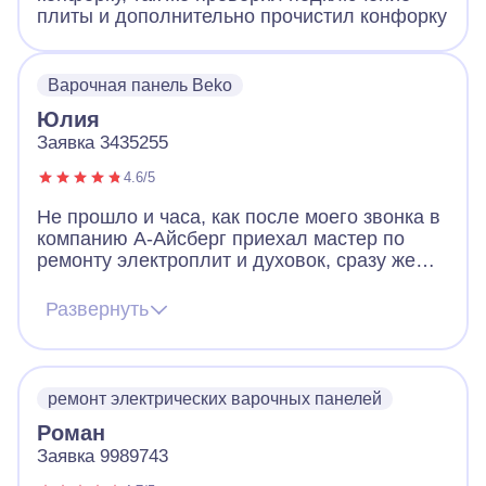
плиты и дополнительно прочистил конфорку
Варочная панель Beko
Юлия
Заявка 3435255
4.6/5
Не прошло и часа, как после моего звонка в
компанию А-Айсберг приехал мастер по
ремонту электроплит и духовок, сразу же
выявил проблему на нашей варочной
панели и на месте устранил ее. В дни
Развернуть
карантина, когда почти никто вокруг не
работает - это просто чудо! Будем
самоизолироваться с вкусной выпечкой.
Большое спасибо!
ремонт электрических варочных панелей
Роман
Заявка 9989743