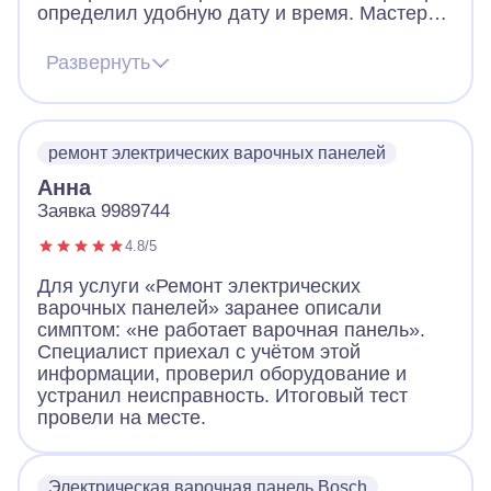
определил удобную дату и время. Мастер
пришел очень вежливый, заранее
предупредил звонком, что скоро будет на
Развернуть
месте. По приходу надел сменную обувь,
что очень обрадовало! Посмотрел панель,
объяснил в чем дело. За короткое время
устранил неполадки, заменив детали.
ремонт электрических варочных панелей
Работа понравилась!
Анна
Заявка 9989744
4.8/5
Для услуги «Ремонт электрических
варочных панелей» заранее описали
симптом: «не работает варочная панель».
Специалист приехал с учётом этой
информации, проверил оборудование и
устранил неисправность. Итоговый тест
провели на месте.
Электрическая варочная панель Bosch