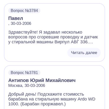
Вопрос №3784
Павел
, 30-03-2006
Здравствуйте! Я задавал несколько
вопросов про сгоревшие проводку и датчик
у стиральной машины Вирпул АВГ 336.
Позвольте еще раз спросить: как все-таки
называется датчик, который у меня
Читать далее
оплавился, он находится между ТЭНом и
датчиком температуры? Можно ли его у вас
купить и сколько он стоит? Можно ли
заказать и сколько это будет стоить
Вопрос №3781
оплавившийся жгут проводов (подходят к
Антипов Юрий Михайлович
ТЭНу, оплавившемуся датчику, к массе)?
Москва, 30-03-2006
Добрый день! Подскажите стоимость
барабана на стиральную машину Ardo WD
1000. (Барабан проржавел.)