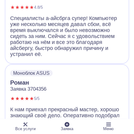
4.8/5
Специалисты а-айсбрга супер! Компьютер
уже несколько месяцев давал сбои, всё
время выключался и было невозможно
сидеть за ним. Сейчас я с удовольствием
работаю на нём и все это благодаря
айсбергу, быстро обнаружил причину и
устранил её.
Моноблок ASUS
Роман
Заявка 3704356
5/5
К нам приехал прекрасный мастер, хорошо
знающий своё дело. Оперативно подобрал
хард, привез домой и установил в течение
одного дня.
Все услуги
Заявка
Меню