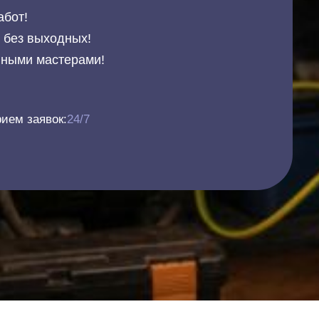
абот!
и без выходных!
нными мастерами!
ием заявок:
24/7