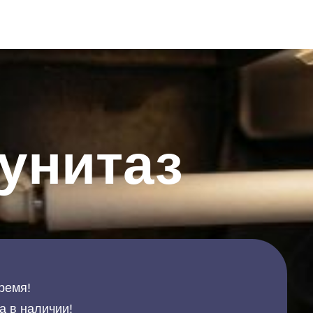
унитаз
ремя!
а в наличии!