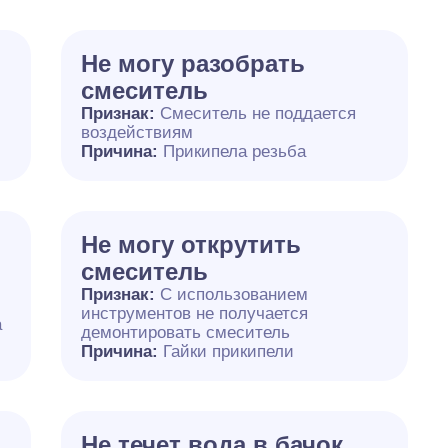
Не могу разобрать
смеситель
Признак:
Смеситель не поддается
воздействиям
Причина:
Прикипела резьба
Не могу открутить
смеситель
Признак:
С использованием
инструментов не получается
а
демонтировать смеситель
Причина:
Гайки прикипели
Не течет вода в бачок