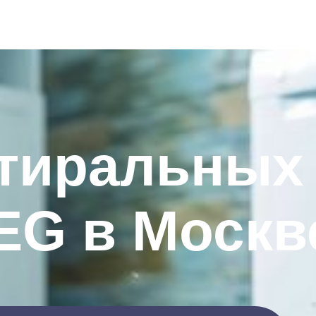
стиральных
EG в Москв