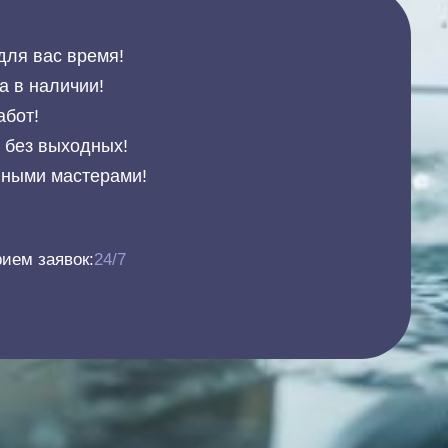
для вас время!
а в наличии!
абот!
и без выходных!
нными мастерами!
ием заявок:
24/7