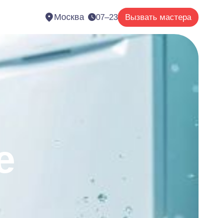
Москва
07–23
Вызвать мастера
е