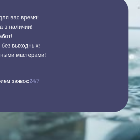
для вас время!
а в наличии!
абот!
и без выходных!
нными мастерами!
ием заявок:
24/7