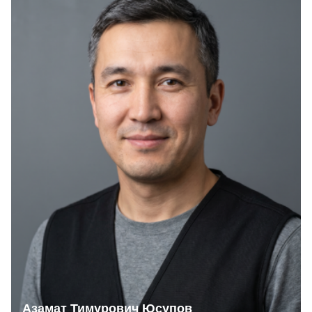
Азамат Тимурович Юсупов