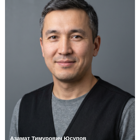
Азамат Тимурович Юсупов