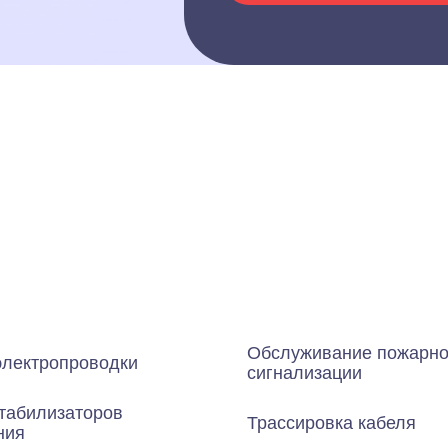
Обслуживание пожарн
электропроводки
сигнализации
табилизаторов
Трассировка кабеля
ния