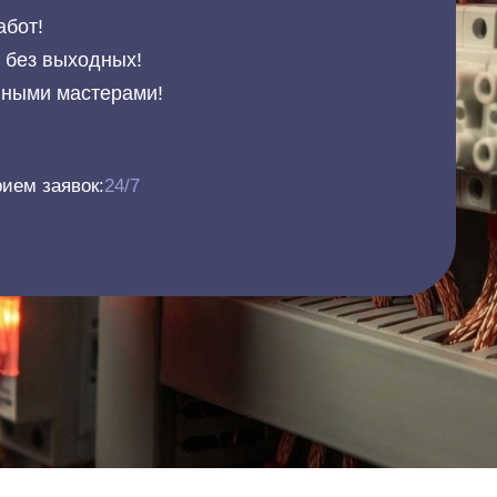
абот!
и без выходных!
нными мастерами!
ием заявок:
24/7