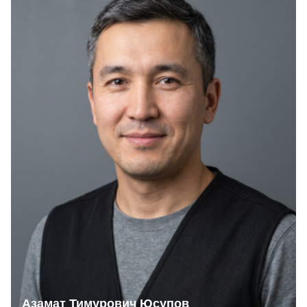
Азамат Тимурович Юсупов