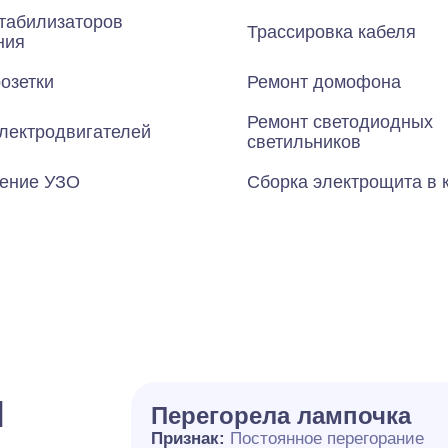
табилизаторов
Трассировка кабеля
ния
озетки
Ремонт домофона
Ремонт светодиодных
лектродвигателей
светильников
ение УЗО
Сборка электрощита в 
и
Перегорела лампочка
Признак:
Постоянное перегорание