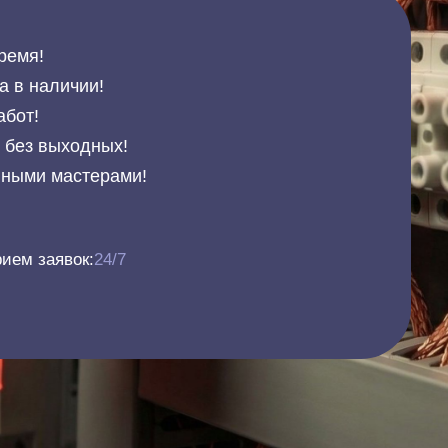
ремя!
а в наличии!
абот!
и без выходных!
нными мастерами!
ием заявок:
24/7