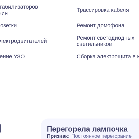
табилизаторов
Трассировка кабеля
ния
озетки
Ремонт домофона
Ремонт светодиодных
лектродвигателей
светильников
ение УЗО
Сборка электрощита в 
и
Перегорела лампочка
Признак:
Постоянное перегорание