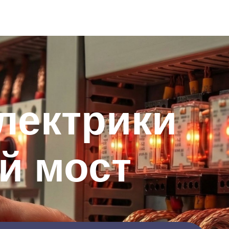
лектрики
й мост