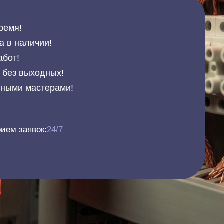
ремя!
а в наличии!
абот!
и без выходных!
нными мастерами!
ием заявок:
24/7