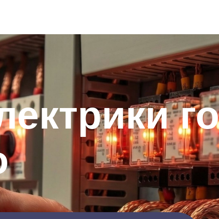
лектрики г
о