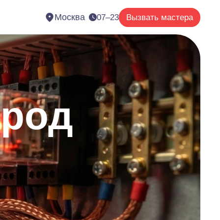
Москва
07–23
Вызвать мастера
ород