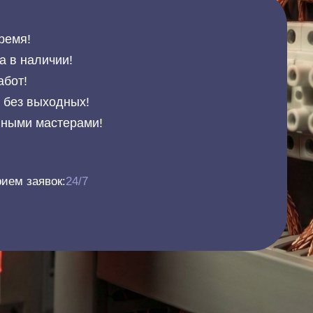
ремя!
а в наличии!
абот!
и без выходных!
нными мастерами!
ием заявок:
24/7