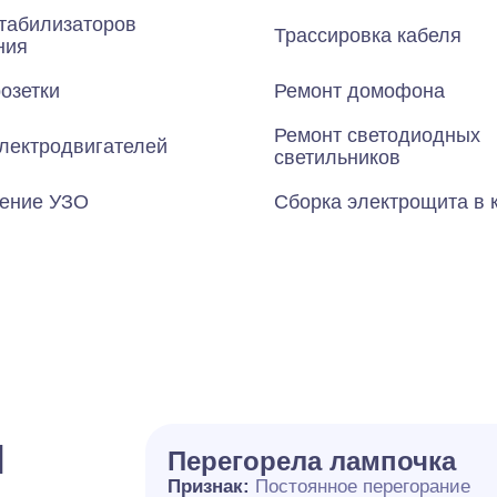
табилизаторов
Трассировка кабеля
ния
озетки
Ремонт домофона
Ремонт светодиодных
лектродвигателей
светильников
ение УЗО
Сборка электрощита в 
и
Перегорела лампочка
Признак:
Постоянное перегорание