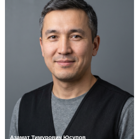
Азамат Тимурович Юсупов