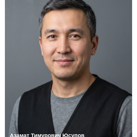
Азамат Тимурович Юсупов