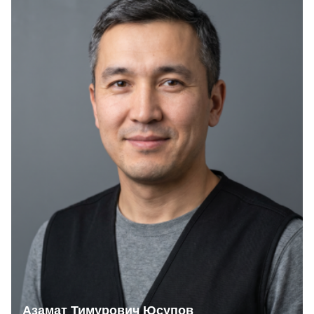
Азамат Тимурович Юсупов