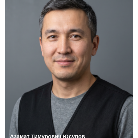
Азамат Тимурович Юсупов