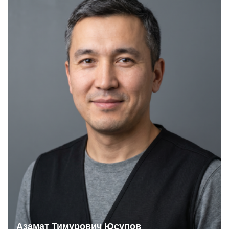
Азамат Тимурович Юсупов