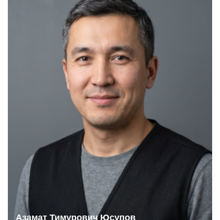
Азамат Тимурович Юсупов