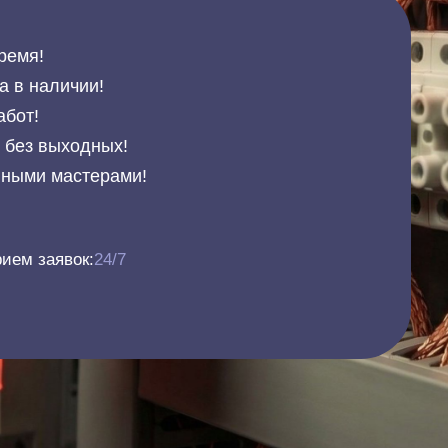
ремя!
а в наличии!
абот!
и без выходных!
нными мастерами!
ием заявок:
24/7