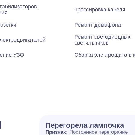
табилизаторов
Трассировка кабеля
ния
озетки
Ремонт домофона
Ремонт светодиодных
лектродвигателей
светильников
ение УЗО
Сборка электрощита в 
и
Перегорела лампочка
Признак:
Постоянное перегорание