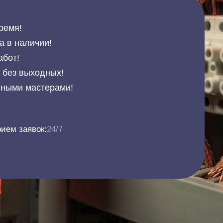
ремя!
а в наличии!
абот!
и без выходных!
нными мастерами!
ием заявок:
24/7