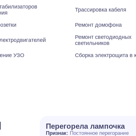
табилизаторов
Трассировка кабеля
ния
озетки
Ремонт домофона
Ремонт светодиодных
лектродвигателей
светильников
ение УЗО
Сборка электрощита в 
и
Перегорела лампочка
Признак:
Постоянное перегорание