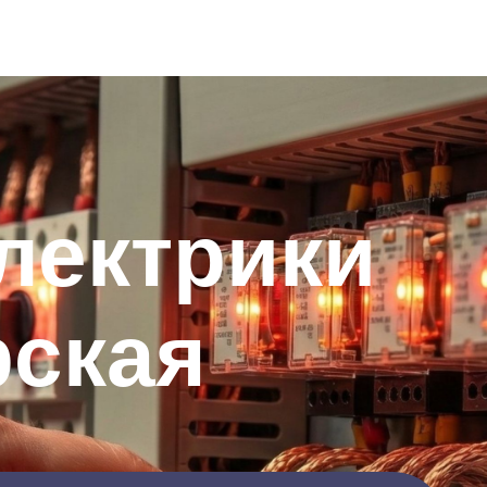
лектрики
рская