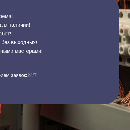
ремя!
а в наличии!
абот!
и без выходных!
нными мастерами!
ием заявок:
24/7