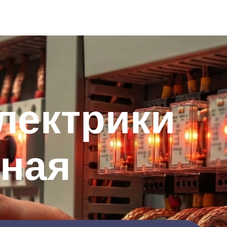
лектрики
ьная