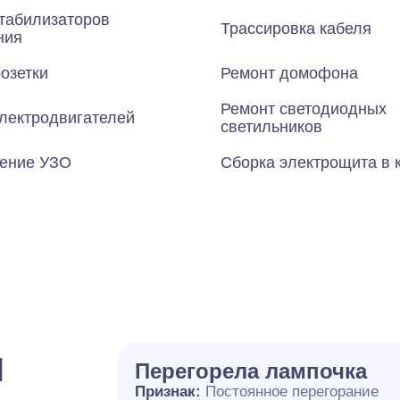
табилизаторов
Трассировка кабеля
ния
озетки
Ремонт домофона
Ремонт светодиодных
лектродвигателей
светильников
ение УЗО
Сборка электрощита в 
и
Перегорела лампочка
Признак:
Постоянное перегорание