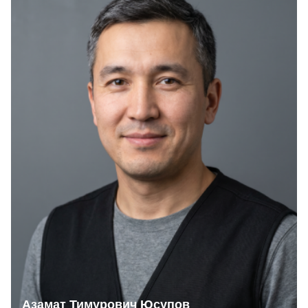
Азамат Тимурович Юсупов