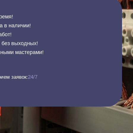
ремя!
а в наличии!
абот!
и без выходных!
нными мастерами!
ием заявок:
24/7