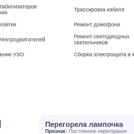
табилизаторов
Трассировка кабеля
ния
озетки
Ремонт домофона
Ремонт светодиодных
лектродвигателей
светильников
ение УЗО
Сборка электрощита в 
и
Перегорела лампочка
Признак:
Постоянное перегорание