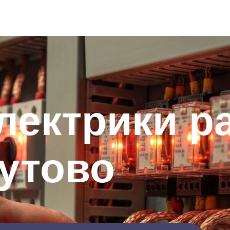
лектрики р
утово