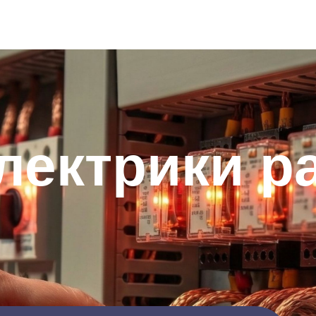
лектрики р