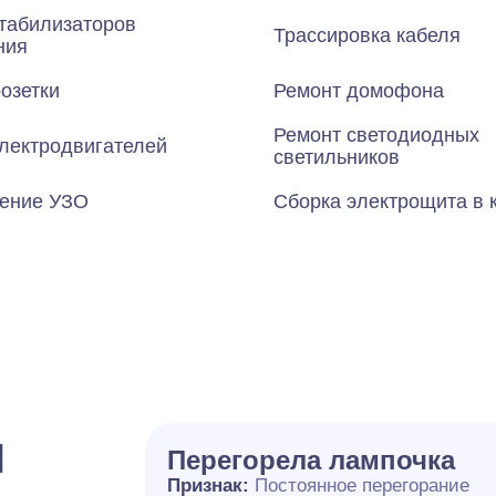
табилизаторов
Трассировка кабеля
ния
озетки
Ремонт домофона
Ремонт светодиодных
лектродвигателей
светильников
ение УЗО
Сборка электрощита в 
и
Перегорела лампочка
Признак:
Постоянное перегорание