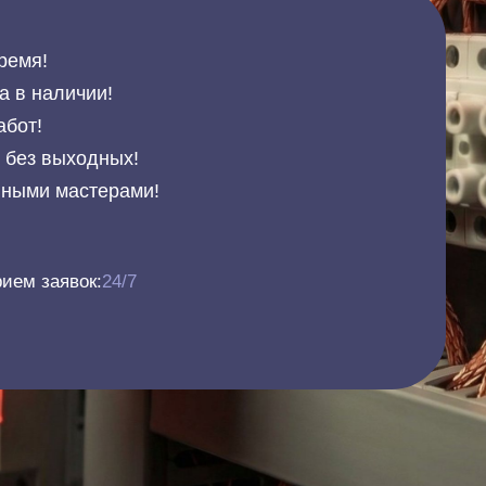
ремя!
а в наличии!
абот!
и без выходных!
нными мастерами!
ием заявок:
24/7