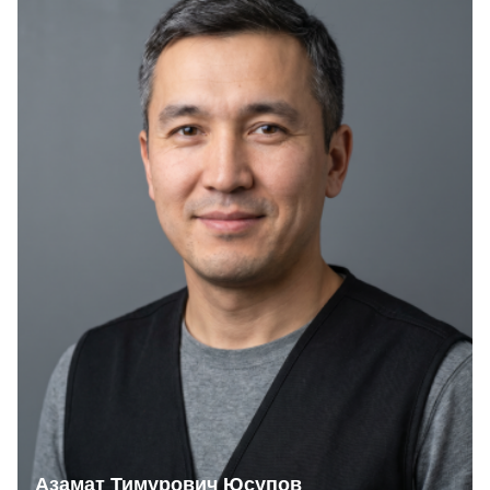
Азамат Тимурович Юсупов