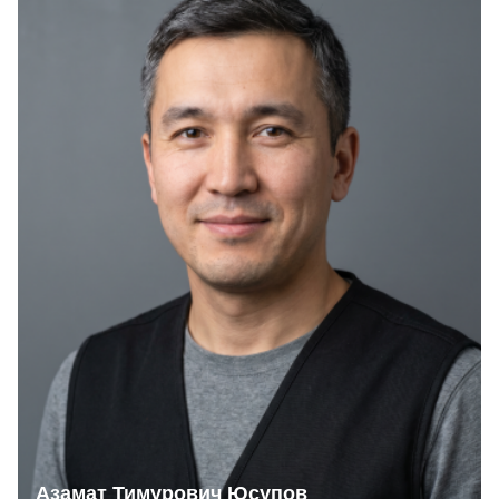
Азамат Тимурович Юсупов